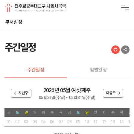
부서일정
주간일정
주간일정
월별일정
2026년 05월 여섯째주
지난주
다음주
05월 31일(주일) ~ 05월 31일(주일)
금
토
일
월
화
수
목
금
토
일
월
화
수
목
금
01
02
03
04
05
06
07
08
09
10
11
12
13
14
15