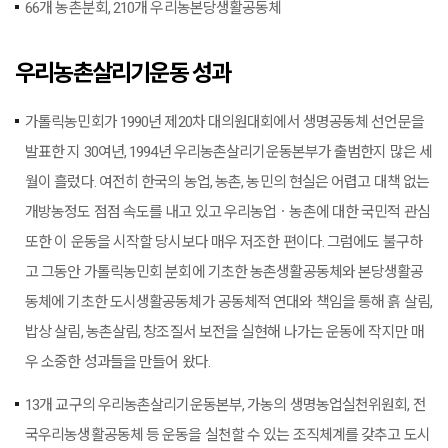
66개 농촌분회, 210개 우리농본당생활공동체
우리농촌살리기운동 성과
가톨릭농민회가 1990년 제20차 대의원대회에서 생명공동체 선언문을
발표한 지 30여년, 1994년 우리농촌살리기운동본부가 출범한지 많은 세
월이 흘렀다. 여전히 한국의 농업, 농촌, 농민의 현실은 어렵고 대책 없는
개방농정도 점점 속도를 내고 있고 우리농업ㆍ농촌에 대한 국민적 관심
또한 이 운동을 시작할 당시보다 매우 저조한 편이다. 그럼에도 불구하
고 그동안 가톨릭농민회 분회에 기초한 농촌생활공동체와 본당생활공
동체에 기초한 도시생활공동체가 공동체적 연대와 책임을 통해 흙 살림,
밥상 살림, 농촌살림, 창조질서 보전을 실현해 나가는 운동에 작지만 매
우 소중한 성과들을 만들어 왔다.
13개 교구의 우리농촌살리기운동본부, 가농의 생명농업실천위원회, 전
국우리농생활공동체 등 운동을 실천할 수 있는 조직체계를 갖추고 도시