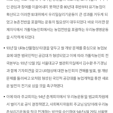
인 관심과 참여를 이끌어내지 못하던 중 80년대 후반부터 유기농업이
확산되고 이러한 토대위에서 우리밀살리기운동이 큰 성과를 거두게 되
었고 농촌전반을 포괄하는 운동의 필요성이 대두되었다. 바로 이러한 문
제의식에서 가톨릭농민회에서는 농업전반을 포괄하는 우리농생명운동
을 시작하게 되었다.
93년 말 UR농산물협상 타결을 앞두고 쌀 개방 문제를 중심으로 농업보
호에 대한 범국민적인 공감대가 형성되었고 이에 따라 가톨릭농민회 전
국본부는 93년 12월 3일 서울대교구 별관회의실에서 김수환 추기경님
과 함께 기자회견을 갖고 UR협상에 대한 농민회의 견해를 발표, 쌀 개방
문제를 둘러싸고 모처럼 형성된 국민적 공감대를 농업개혁을 통한 새로
운 발전의 전기로 삼을 것을 촉구하였다.
이에 따라 주교회의는 94년 춘계회의에서 ‘우리농운동’을 범교회차원에
서 벌이기로 공식 결정하였고, 사회복지위원회 주교님 담당아래 우리농
촌살리기운동을 적극 전개하는 방안을 승인하여 94년 6월 29일 서울명