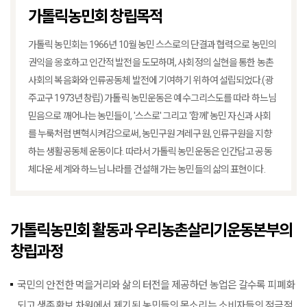
가톨릭농민회 창립목적
가톨릭 농민회는 1966년 10월 농민 스스로의 단결과 협력으로 농민의
권익을 옹호하고 인간적 발전을 도모하며, 사회정의 실현을 통한 농촌
사회의 복음화와 인류공동체 발전에 기여하기 위하여 설립되었다.(광
주교구 1973년 창립) 가톨릭 농민운동은 예수그리스도를 따라 하느님
믿음으로 깨어나는 농민들이, '스스로' 그리고 '함께' 농민 자신과 사회
를 누룩처럼 변혁시켜감으로써, 농민구원 겨레구원, 인류구원을 지향
하는 생활공동체 운동이다. 따라서 가톨릭 농민운동은 인간답고 공동
체다운 세계와 하느님 나라를 건설해 가는 농민들의 삶의 표현이다.
가톨릭농민회 활동과 우리농촌살리기운동본부의
창립과정
국민의 안전한 먹을거리와 삶의 터전을 제공하던 농업은 갈수록 피폐화
되고 생존확보 차원에서 제기된 농민들의 목소리는 소비자들의 적극적