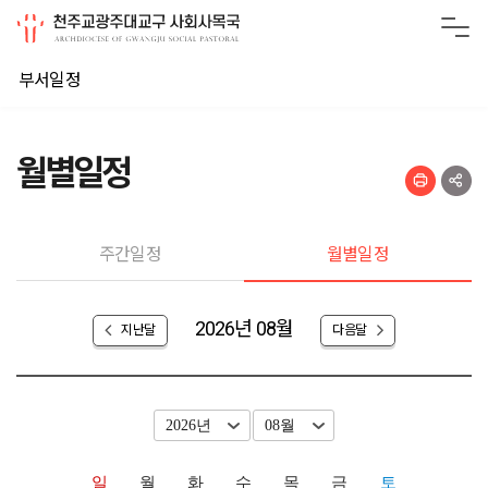
부서일정
월별일정
주간일정
월별일정
2026년 08월
지난달
다음달
일
월
화
수
목
금
토