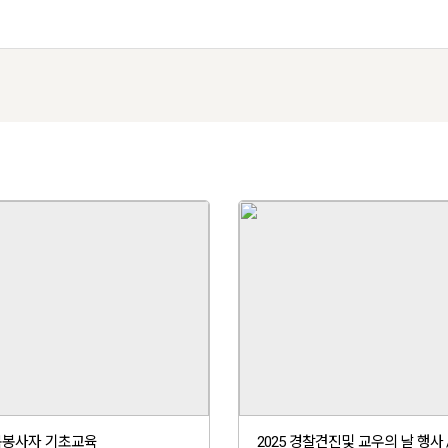
원목봉사자 기초교육
2025 경찰견진및 교우의 날 행사 /