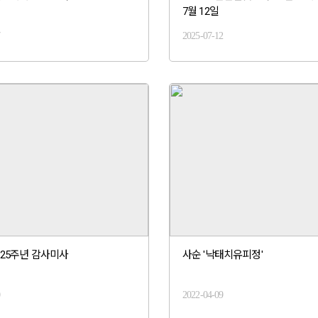
7월 12일
7
2025-07-12
25주년 감사미사
사순 '낙태치유피정'
0
2022-04-09